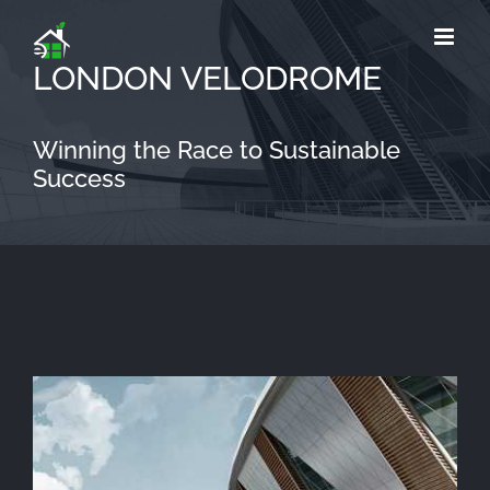
Saltar
al
LONDON VELODROME
contenido
Winning the Race to Sustainable
Success
Ver
imagen
más