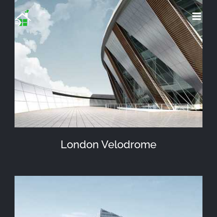
Saltar
al
contenido
London Velodrome